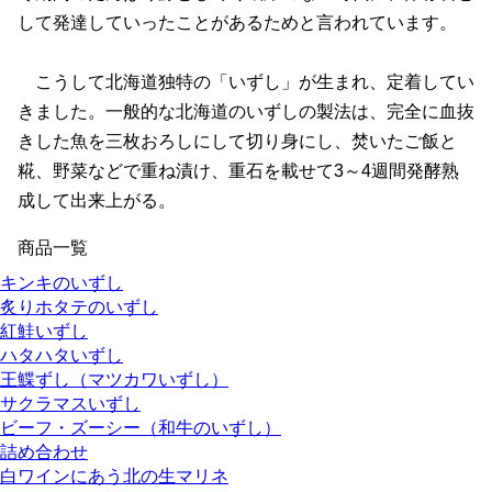
して発達していったことがあるためと言われています。
こうして北海道独特の「いずし」が生まれ、定着してい
きました。一般的な北海道のいずしの製法は、完全に血抜
きした魚を三枚おろしにして切り身にし、焚いたご飯と
糀、野菜などで重ね漬け、重石を載せて3～4週間発酵熟
成して出来上がる。
商品一覧
キンキのいずし
炙りホタテのいずし
紅鮭いずし
ハタハタいずし
王鰈ずし（マツカワいずし）
サクラマスいずし
ビーフ・ズーシー（和牛のいずし）
詰め合わせ
白ワインにあう北の生マリネ